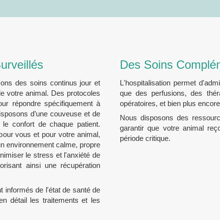
urveillés
Des Soins Complém
ssons des soins continus jour et
L'hospitalisation permet d'adm
 de votre animal. Des protocoles
que des perfusions, des thér
pour répondre spécifiquement à
opératoires, et bien plus encore
isposons d’une couveuse et de
Nous disposons des ressource
 le confort de chaque patient.
garantir que votre animal reç
pour vous et pour votre animal,
période critique.
r un environnement calme, propre
nimiser le stress et l'anxiété de
orisant ainsi une récupération
t informés de l'état de santé de
 détail les traitements et les