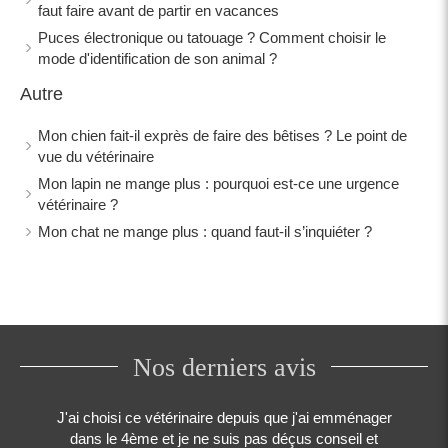
faut faire avant de partir en vacances
Puces électronique ou tatouage ? Comment choisir le
mode d'identification de son animal ?
Autre
Mon chien fait-il exprès de faire des bêtises ? Le point de
vue du vétérinaire
Mon lapin ne mange plus : pourquoi est-ce une urgence
vétérinaire ?
Mon chat ne mange plus : quand faut-il s’inquiéter ?
Nos derniers avis
J'ai choisi ce vétérinaire depuis que j'ai emménager
Très bon vétérinaire entouré d'une super équipe qui
J'y suis allée pour le rappel de vaccin de mon chat.
Excellent vétérinaire , entouré d'une bonne équipe ,
Je suis allée chez le vétérinaire pour faire le vaccin
Un des meilleurs véto de Marseille qui prend le
Rendez-vous rapide , castration au top, super
a mon chaton de 2 mois pour la première fois. Je ne
L'accueil au top, le vétérinaire a pris le temps autant
s'occupe de mes animaux depuis quelques années
toujours à l'écoute et disponible. On sent dans ce
temps quand cela est nécessaire et qui sait être
dans le 4ème et je ne suis pas déçus conseil et
rapport qualité prix merci à bientôt