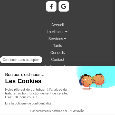
Accueil
La clinique
Services
Tarifs
Conseils
Contact
Boutique en ligne
©2023 Clinique Vétérinaire Fondère - Structure
vétérinaire
Plan du site
Mentions légales