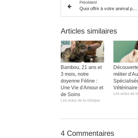
Précédent
Quoi offrir à votre animal pour Noël ?
Articles similaires
Bambou, 21 ans et
Découverte
3 mois, notre
métier d'Aux
doyenne Féline :
Spécialisé
Une Vie d'Amour et
Vétérinair
Les actus de la
de Soins
Les actus de la clinique
4 Commentaires