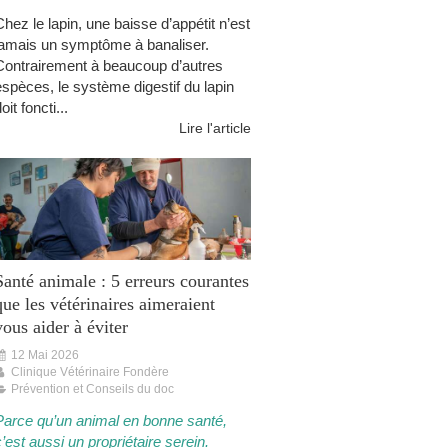
Chez le lapin, une baisse d’appétit n’est
jamais un symptôme à banaliser.
Contrairement à beaucoup d’autres
espèces, le système digestif du lapin
oit foncti...
Lire l'article
Santé animale : 5 erreurs courantes
que les vétérinaires aimeraient
vous aider à éviter
12 Mai 2026
Clinique Vétérinaire Fondère
Prévention et Conseils du doc
Parce qu’un animal en bonne santé,
’est aussi un propriétaire serein.​​