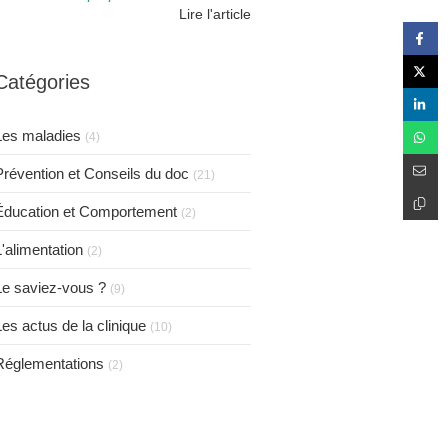
Lire l'article
Catégories
Les maladies
(4)
Prévention et Conseils du doc
(21)
Éducation et Comportement
(2)
L'alimentation
(2)
Le saviez-vous ?
(9)
Les actus de la clinique
(10)
Réglementations
(2)