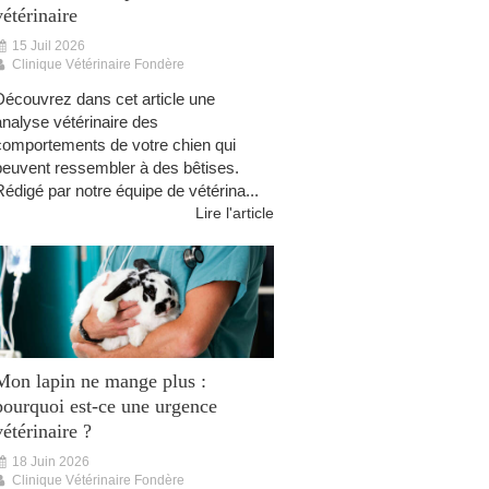
vétérinaire
15 Juil 2026
Clinique Vétérinaire Fondère
Découvrez dans cet article une
analyse vétérinaire des
comportements de votre chien qui
peuvent ressembler à des bêtises.
Rédigé par notre équipe de vétérina...
Lire l'article
Mon lapin ne mange plus :
pourquoi est-ce une urgence
vétérinaire ?
18 Juin 2026
Clinique Vétérinaire Fondère