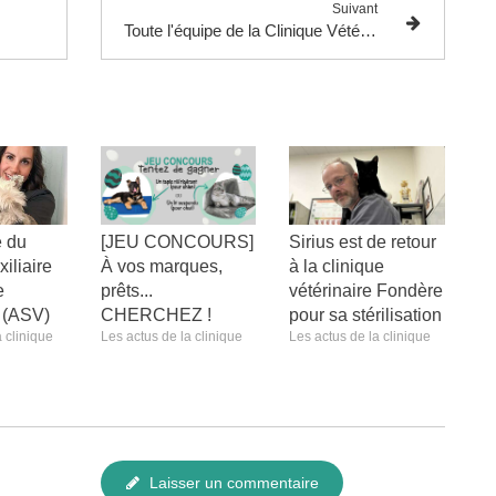
Suivant
Toute l'équipe de la Clinique Vétérinaire Fondère vous souhaite une Bonne Année 2024
 du
[JEU CONCOURS]
Sirius est de retour
iliaire
À vos marques,
à la clinique
e
prêts...
vétérinaire Fondère
e (ASV)
CHERCHEZ !
pour sa stérilisation
 clinique
Les actus de la clinique
Les actus de la clinique
Laisser un commentaire