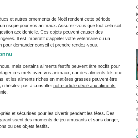
ducs et autres ornements de Noël rendent cette période
 un risque pour vos animaux. Assurez-vous que tout cela soit
ngestion accidentelle. Ces objets peuvent causer des
d
ngérés. Il est impératif d'appeler votre vétérinaire ou un
ion pour demander conseil et prendre rendez-vous.
connu
nous, mais certains aliments festifs peuvent être nocifs pour
artager ces mets avec vos animaux, car des aliments tels que
ons, et les aliments riches en matières grasses peuvent être
, n'hésitez pas à consulter
notre article dédié aux aliments
nie
.
riés et sécurisés pour les divertir pendant les fêtes. Des
garantissent des moments de jeu amusants et sans danger,
ons ou des objets festifs.
c