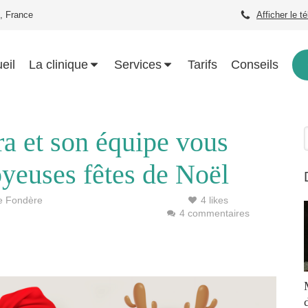
, France
Afficher le t
eil
La clinique
Services
Tarifs
Conseils
a et son équipe vous
oyeuses fêtes de Noël
re Fondère
4 likes
4 commentaires