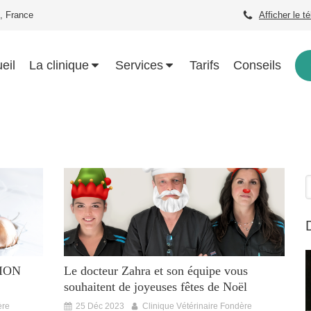
, France
Afficher le t
eil
La clinique
Services
Tarifs
Conseils
R
TION
Le docteur Zahra et son équipe vous
souhaitent de joyeuses fêtes de Noël
ère
25 Déc 2023
Clinique Vétérinaire Fondère