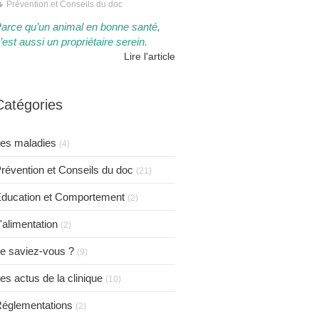
Prévention et Conseils du doc
arce qu’un animal en bonne santé,
’est aussi un propriétaire serein.​​
Lire l'article
Catégories
es maladies
(4)
révention et Conseils du doc
(21)
ducation et Comportement
(2)
'alimentation
(2)
e saviez-vous ?
(9)
es actus de la clinique
(10)
églementations
(2)