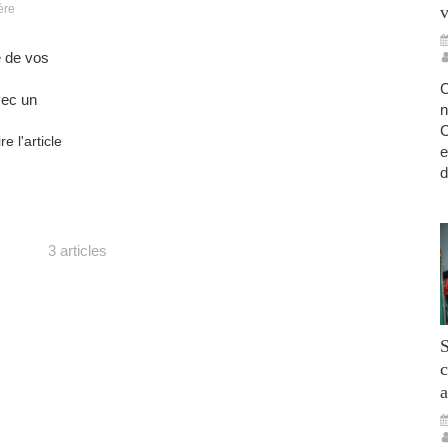
v
ère
é de vos
C
vec un
n
C
ire l'article
e
d
3 articles
S
c
a