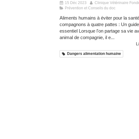
15 Déc 2023
Clinique Vétérinaire Fond
Prévention et Conseils du doc
Aliments humains à éviter pour la sant
compagnons à quatre pattes : Un guide
essentiel Lorsque l'on partage sa vie a
animal de compagnie, il e...
L
Dangers alimentation humaine