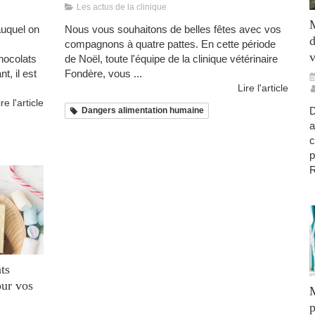
Les actus de la clinique
M
auquel on
Nous vous souhaitons de belles fêtes avec vos
d
compagnons à quatre pattes. En cette période
v
hocolats
de Noël, toute l'équipe de la clinique vétérinaire
, il est
Fondère, vous ...
Lire l'article
ire l'article
D
Dangers alimentation humaine
a
c
p
R
ts
our vos
M
p