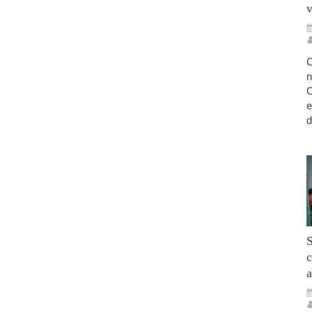
v
C
n
C
e
d
S
c
a