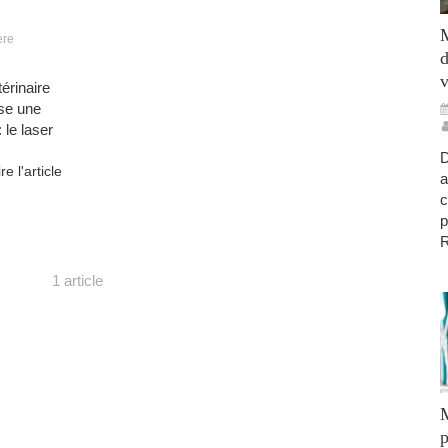
M
ère
d
v
érinaire
ose une
 le laser
D
ire l'article
a
c
p
R
1 article
M
p