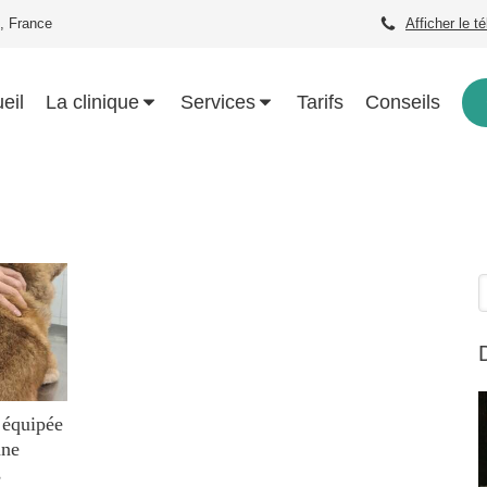
, France
Afficher le t
eil
La clinique
Services
Tarifs
Conseils
R
 équipée
nne
s