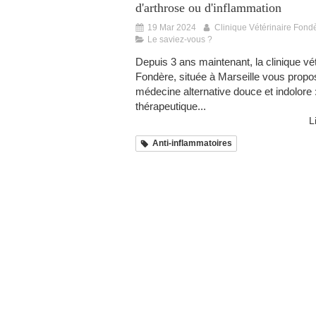
d'arthrose ou d'inflammation
19 Mar 2024
Clinique Vétérinaire Fond
Le saviez-vous ?
Depuis 3 ans maintenant, la clinique vét
Fondère, située à Marseille vous prop
médecine alternative douce et indolore :
thérapeutique...
L
Anti-inflammatoires