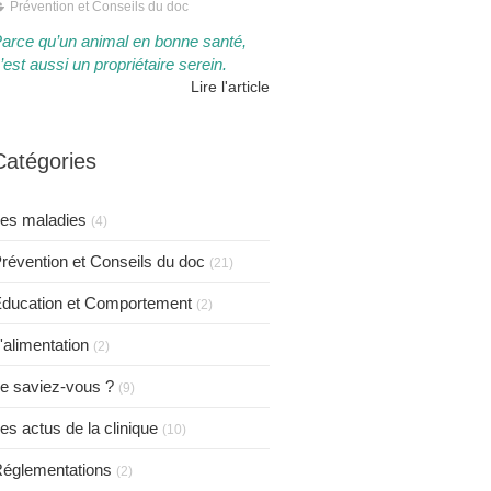
Prévention et Conseils du doc
arce qu’un animal en bonne santé,
’est aussi un propriétaire serein.​​
Lire l'article
Catégories
es maladies
(4)
révention et Conseils du doc
(21)
ducation et Comportement
(2)
'alimentation
(2)
e saviez-vous ?
(9)
es actus de la clinique
(10)
églementations
(2)