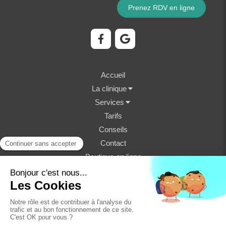
Prenez RDV en ligne
Accueil
La clinique
Services
Tarifs
Conseils
Contact
Boutique en ligne
©2023 Clinique Vétérinaire Fondère - Structure
vétérinaire
Plan du site
Mentions légales