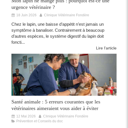
Mon lapin ne mange plus : pourquoi est-ce une
urgence vétérinaire ?
18 Juin 2026
Clinique Vétérinaire Fondère
Chez le lapin, une baisse d’appétit n’est jamais un
symptôme à banaliser. Contrairement à beaucoup
d’autres espèces, le système digestif du lapin doit
foncti...
Lire l'article
Santé animale : 5 erreurs courantes que les
vétérinaires aimeraient vous aider à éviter
12 Mai 2026
Clinique Vétérinaire Fondère
Prévention et Conseils du doc