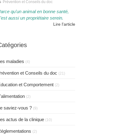
Prévention et Conseils du doc
arce qu’un animal en bonne santé,
’est aussi un propriétaire serein.​​
Lire l'article
Catégories
es maladies
(4)
révention et Conseils du doc
(21)
ducation et Comportement
(2)
'alimentation
(2)
e saviez-vous ?
(9)
es actus de la clinique
(10)
églementations
(2)