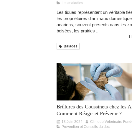
Les maladies
Les tiques représentent un véritable flé
les propriétaires d'animaux domestiqu
acariens, souvent présents dans les z
boisées, les prairies ...
L
Balades
Brûlures des Coussinets chez les 
Comment Réagir et Prévenir ?
13 Juin 2024
Clinique Vétérinaire Fond
Prévention et Conseils du doc