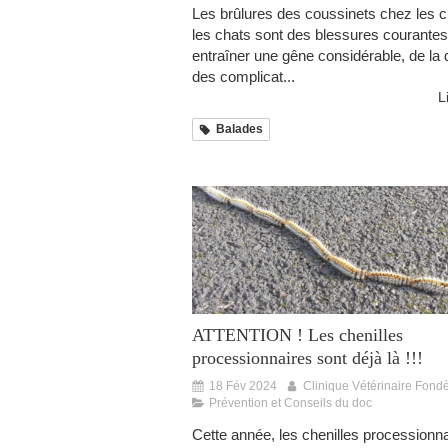
Les brûlures des coussinets chez les c
les chats sont des blessures courante
entraîner une gêne considérable, de la 
des complicat...
L
Balades
ATTENTION ! Les chenilles
processionnaires sont déjà là !!!
18 Fév 2024
Clinique Vétérinaire Fond
Prévention et Conseils du doc
Cette année, les chenilles processionna