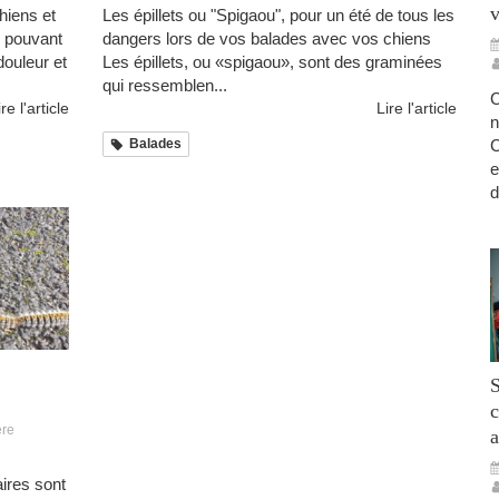
v
hiens et
Les épillets ou "Spigaou", pour un été de tous les
s pouvant
dangers lors de vos balades avec vos chiens
douleur et
Les épillets, ou «spigaou», sont des graminées
qui ressemblen...
C
ire l'article
Lire l'article
n
C
Balades
e
d
S
c
ère
a
ires sont