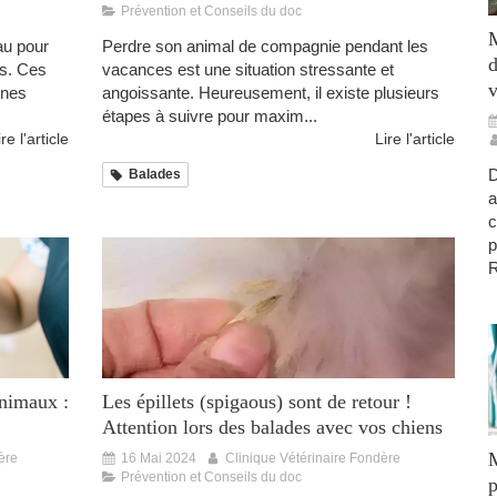
Prévention et Conseils du doc
M
au pour
Perdre son animal de compagnie pendant les
d
es. Ces
vacances est une situation stressante et
v
ones
angoissante. Heureusement, il existe plusieurs
étapes à suivre pour maxim...
ire l'article
Lire l'article
D
Balades
a
c
p
R
Animaux :
Les épillets (spigaous) sont de retour !
Attention lors des balades avec vos chiens
M
ère
16 Mai 2024
Clinique Vétérinaire Fondère
Prévention et Conseils du doc
p