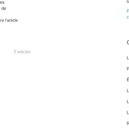
des
s de
P
c
ire l'article
5 articles
L
P
É
L
L
L
R