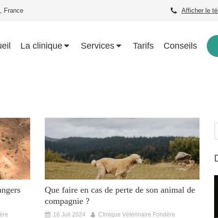
, France
Afficher le t
eil
La clinique
Services
Tarifs
Conseils
R
angers
Que faire en cas de perte de son animal de
compagnie ?
dère
16 Juil 2024
Clinique Vétérinaire Fondère