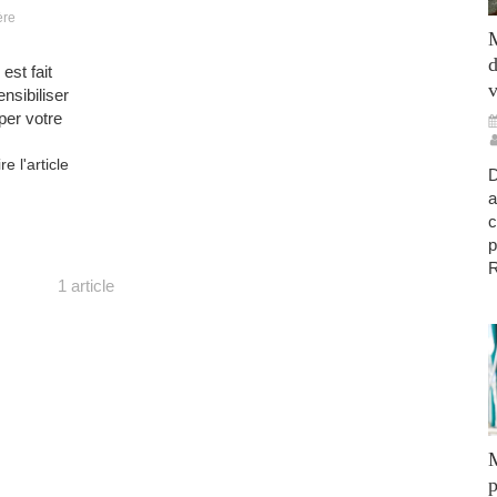
ère
M
d
est fait
v
nsibiliser
per votre
ire l'article
D
a
c
p
R
1 article
M
p