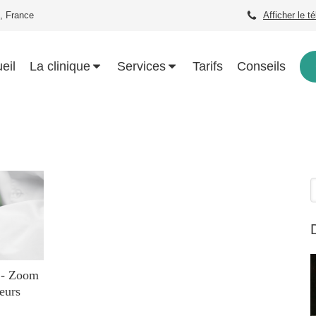
, France
Afficher le t
eil
La clinique
Services
Tarifs
Conseils
R
 - Zoom
leurs