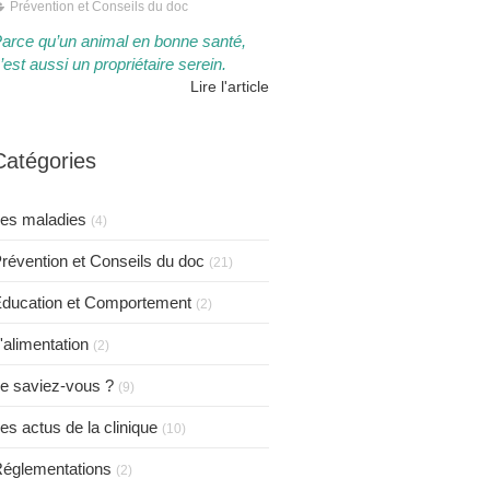
Prévention et Conseils du doc
arce qu’un animal en bonne santé,
’est aussi un propriétaire serein.​​
Lire l'article
Catégories
es maladies
(4)
révention et Conseils du doc
(21)
ducation et Comportement
(2)
'alimentation
(2)
e saviez-vous ?
(9)
es actus de la clinique
(10)
églementations
(2)