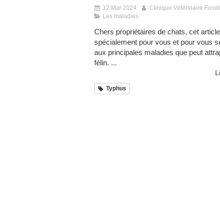
12 Mar 2024
Clinique Vétérinaire Fond
Les maladies
Chers propriétaires de chats, cet article 
spécialement pour vous et pour vous se
aux principales maladies que peut attra
félin. ...
L
Typhus