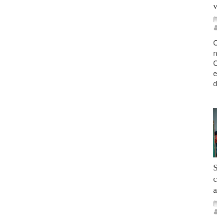
v
C
n
C
e
d
S
c
a