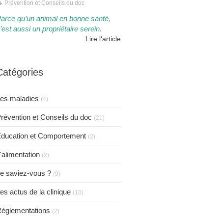
Prévention et Conseils du doc
arce qu’un animal en bonne santé,
’est aussi un propriétaire serein.​​
Lire l'article
Catégories
es maladies
(4)
révention et Conseils du doc
(21)
ducation et Comportement
(2)
'alimentation
(2)
e saviez-vous ?
(9)
es actus de la clinique
(10)
églementations
(2)