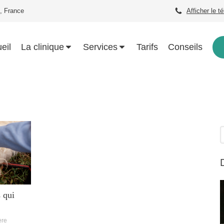
, France
Afficher le t
eil
La clinique
Services
Tarifs
Conseils
R
 qui
ère