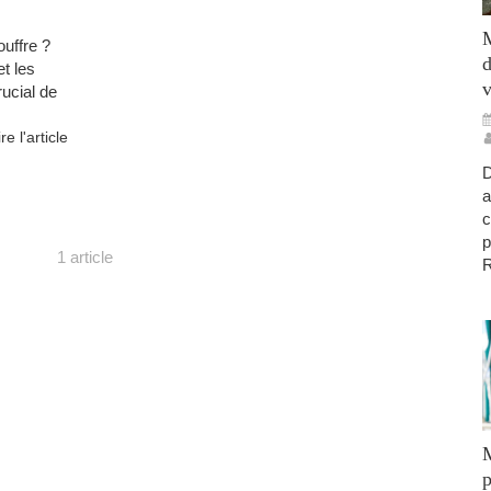
M
uffre ?
d
t les
v
rucial de
ire l'article
D
a
c
p
1 article
R
M
p