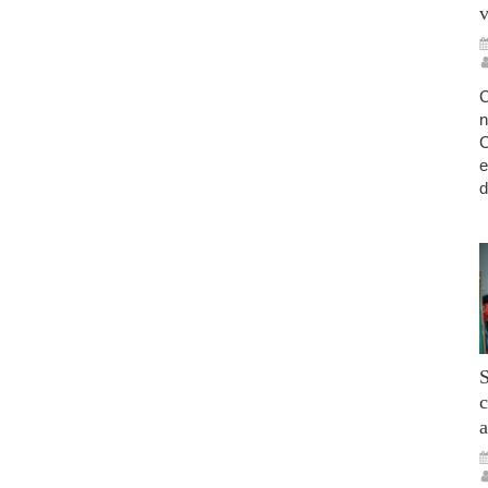
v
C
n
C
e
d
S
c
a