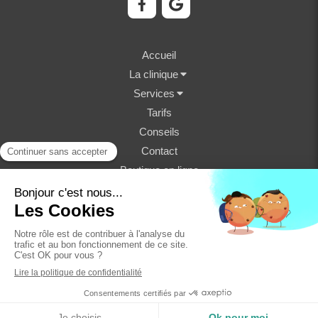
Accueil
La clinique
Services
Tarifs
Conseils
Contact
Boutique en ligne
©2023 Clinique Vétérinaire Fondère - Structure
vétérinaire
Plan du site
Mentions légales