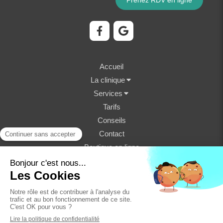
Prenez RDV en ligne
Accueil
La clinique
Services
Tarifs
Conseils
Contact
Boutique en ligne
©2023 Clinique Vétérinaire Fondère - Structure
vétérinaire
Plan du site
Mentions légales