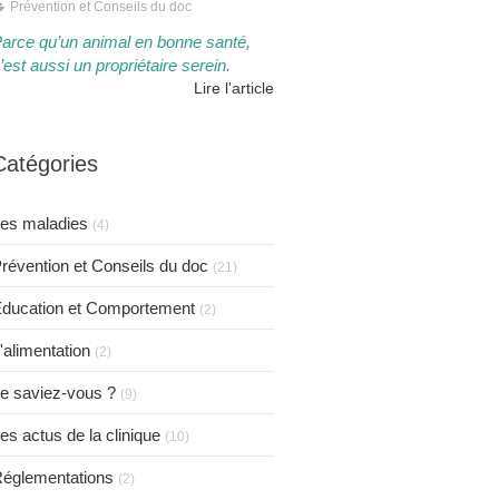
Prévention et Conseils du doc
arce qu’un animal en bonne santé,
’est aussi un propriétaire serein.​​
Lire l'article
Catégories
es maladies
(4)
révention et Conseils du doc
(21)
ducation et Comportement
(2)
'alimentation
(2)
e saviez-vous ?
(9)
es actus de la clinique
(10)
églementations
(2)