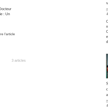
v
Docteur
e : Un
C
n
C
ire l'article
e
d
3 articles
S
c
a