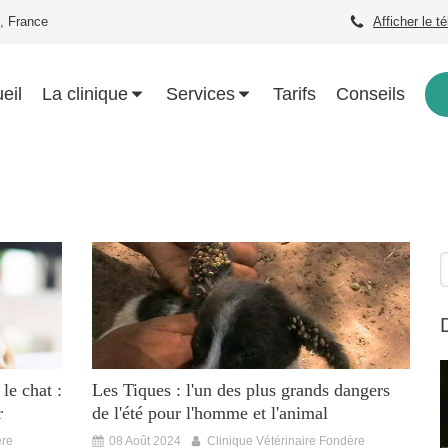
, France
Afficher le t
eil
La clinique
Services
Tarifs
Conseils
R
le chat :
Les Tiques : l'un des plus grands dangers
r
de l'été pour l'homme et l'animal
ère
08 Août 2024
Clinique Vétérinaire Fondère