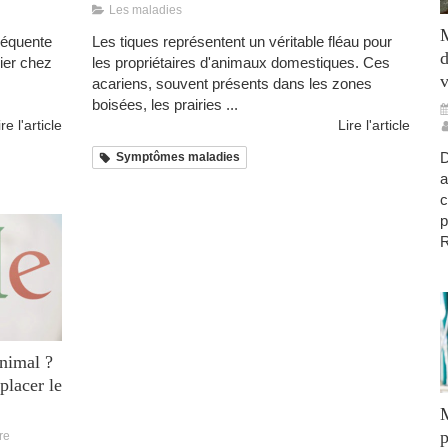
Les maladies
M
fréquente
Les tiques représentent un véritable fléau pour
d
lier chez
les propriétaires d'animaux domestiques. Ces
v
acariens, souvent présents dans les zones
boisées, les prairies ...
ire l'article
Lire l'article
D
Symptômes maladies
a
c
p
R
animal ?
placer le
M
p
re